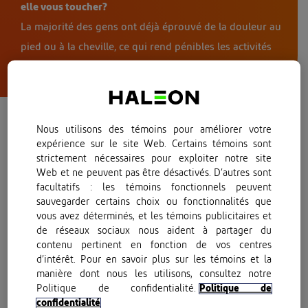
elle vous toucher?
La majorité des gens ont déjà éprouvé de la douleur au
pied ou à la cheville, ce qui rend pénibles les activités
quotidiennes, comme promener le chien, monter les
escaliers, courir après l’autobus ou pratiquer un sport.
Pourquoi éprouvons-nous de la douleur
Nous utilisons des témoins pour améliorer votre
au pied ou à la cheville?
expérience sur le site Web. Certains témoins sont
strictement nécessaires pour exploiter notre site
Web et ne peuvent pas être désactivés. D’autres sont
La douleur au pied ou à la cheville peut être causée par des
facultatifs : les témoins fonctionnels peuvent
blessures et des entorses liées au surmenage, ainsi qu’à une
sauvegarder certains choix ou fonctionnalités que
fasciite plantaire provoquée par une blessure du ligament
vous avez déterminés, et les témoins publicitaires et
de réseaux sociaux nous aident à partager du
situé sous la plante du pied (fasciite plantaire), qui peut
contenu pertinent en fonction de vos centres
entraîner de la douleur au talon.
d’intérêt. Pour en savoir plus sur les témoins et la
manière dont nous les utilisons, consultez notre
Politique de confidentialité.
Politique de
confidentialité