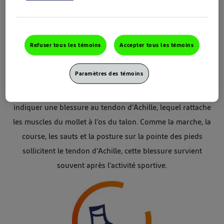
Refuser tous les témoins
Accepter tous les témoins
Une douleur au talon peut indiquer une blessure au tendon
Paramètres des témoins
d’Achille
Une raideur et une douleur à l’arrière du talon peuvent
indiquer une blessure au tendon d’Achille, lequel rattache
les muscles du mollet à l’os du talon. Comme la marche, la
course, les sauts et la posture sur la pointe des pieds
sollicitent le tendon d’Achille, cette blessure survient
souvent après l’activité sportive.