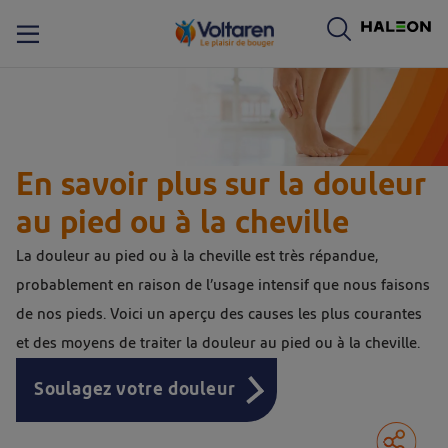
ogo de Voltaren. En cliquant sur le logo de Voltaren, vous serez dirigé vers la page d’accueil de Voltaren.
En savoir plus sur la douleur
au pied ou à la cheville
La douleur au pied ou à la cheville est très répandue,
probablement en raison de l’usage intensif que nous faisons
de nos pieds. Voici un aperçu des causes les plus courantes
et des moyens de traiter la douleur au pied ou à la cheville.
Soulagez votre douleur