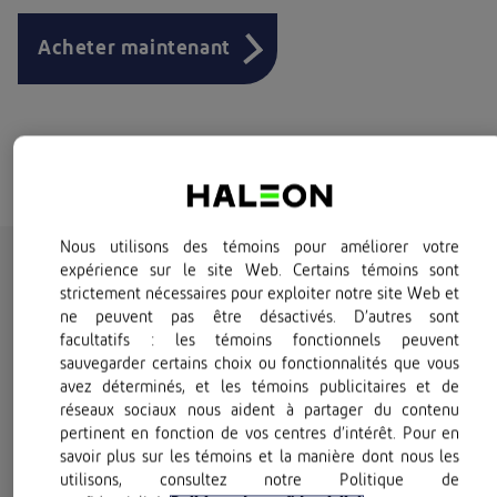
Acheter maintenant
Si vous cliquez sur les liens ci-dessus, vous serez redirigé vers un site Web externe
exploité de manière indépendante et non géré par Haleon. Haleon décline toute
responsabilité quant au contenu des sites Web externes. Si vous ne souhaitez pas
quitter ce site, ne cliquez pas sur les liens ci-dessus.
Nous utilisons des témoins pour améliorer votre
Mode d’action
expérience sur le site Web. Certains témoins sont
strictement nécessaires pour exploiter notre site Web et
ne peuvent pas être désactivés. D’autres sont
facultatifs : les témoins fonctionnels peuvent
Voltaren Emulgel Douleur dorsale et musculaire
sauvegarder certains choix ou fonctionnalités que vous
est formulé pour être appliqué par friction cutanée
avez déterminés, et les témoins publicitaires et de
réseaux sociaux nous aident à partager du contenu
afin de soulager la douleur aiguë des articulations
pertinent en fonction de vos centres d’intérêt. Pour en
et des muscles. Le diclofénac diéthylamine, la
savoir plus sur les témoins et la manière dont nous les
substance active, fait partie des médicaments anti-
utilisons, consultez notre Politique de