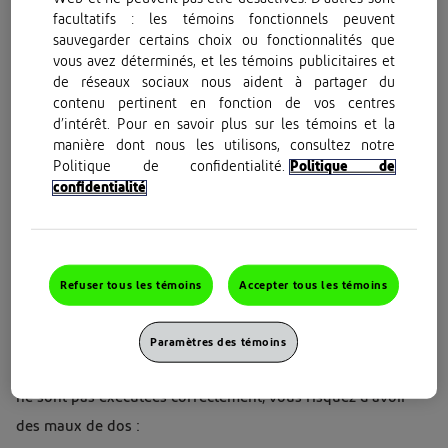
facultatifs : les témoins fonctionnels peuvent
de nombreuses personnes souffrent à un moment ou à un
sauvegarder certains choix ou fonctionnalités que
autre d’une élongation des muscles du dos.
vous avez déterminés, et les témoins publicitaires et
de réseaux sociaux nous aident à partager du
contenu pertinent en fonction de vos centres
d’intérêt. Pour en savoir plus sur les témoins et la
manière dont nous les utilisons, consultez notre
Politique de confidentialité.
Politique de
confidentialité
Refuser tous les témoins
Accepter tous les témoins
Causes des maux de dos au travail
Paramètres des témoins
Si les tâches suivantes font partie de votre travail et qu’elles
ne sont pas exécutées correctement, vous risquez d’avoir
des maux de dos :