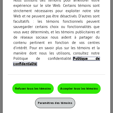
Nous utilisons des témoins pour améliorer votre
expérience sur le site Web. Certains témoins sont
strictement nécessaires pour exploiter notre site
Web et ne peuvent pas être désactivés. D’autres sont
facultatifs : les témoins fonctionnels peuvent
sauvegarder certains choix ou fonctionnalités que
vous avez déterminés, et les témoins publicitaires et
de réseaux sociaux nous aident à partager du
contenu pertinent en fonction de vos centres
d’intérêt. Pour en savoir plus sur les témoins et la
53 % des personnes affirment que la douleur les pousse
manière dont nous les utilisons, consultez notre
parfois à éviter les situations sociales*.
Politique de confidentialité.
Politique de
confidentialité
Comment savoir si j’ai une mauvaise
posture?
Certains signes d’une mauvaise posture comprennent des
Refuser tous les témoins
Accepter tous les témoins
épaules arrondies, un ventre sorti ou une tendance à trop
avancer la tête. D’autres symptômes peuvent se manifester,
Paramètres des témoins
comme un mal de dos, des courbatures, des douleurs, une