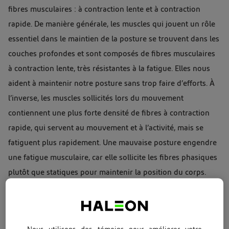
fibres musculaires : à contraction lente et à contraction
rapide. De manière générale, les muscles qui jouent un rôle
essentiel dans le maintien de la posture se trouvent dans les
couches profondes et sont composés de fibres musculaires
à contraction lente, très résistantes à la fatigue. Elles nous
aident à maintenir notre posture sans trop faire d’efforts. À
l’inverse, les muscles sollicités lors du mouvement
contiennent une plus forte densité de fibres à contraction
rapide, qui servent au mouvement et à l’activité, mais se
fatiguent plus rapidement. Une mauvaise posture engendre
une fatigue musculaire, car elle sollicite les fibres phasiques
plutôt que statiques pour maintenir la position du corps.