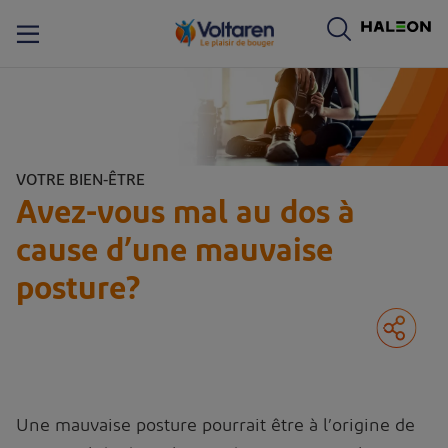
ogo de Voltaren. En cliquant sur le logo de Voltaren, vous serez dirigé vers la page d’accueil de Voltaren.
VOTRE BIEN-ÊTRE
Avez-vous mal au dos à
cause d’une mauvaise
posture?
Une mauvaise posture pourrait être à l’origine de