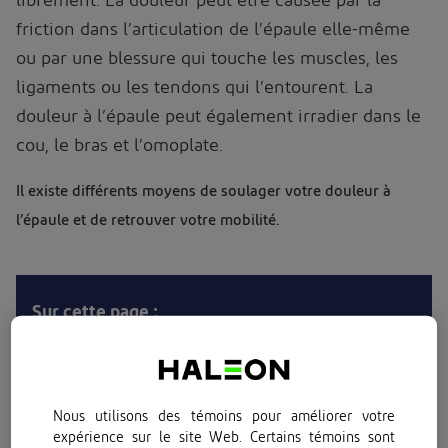
librement. La douleur peut être causée par la
friction dans l’articulation de l’épaule elle-même
ou par une blessure qui touche les muscles, les
ligaments ou les tendons qui l’entourent. La
douleur à l’épaule peut également irradier dans le
cou, le bras et l’omoplate.
Il existe différents moyens de soulager votre douleur à
l’épaule et de retrouver votre mobilité.
Sur cette page :
Remèdes maison et traitements contre la douleur à
l’épaule
Nous utilisons des témoins pour améliorer votre
Les produits Voltaren pour soulager la douleur à
expérience sur le site Web. Certains témoins sont