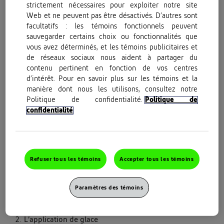
l’épaule
strictement nécessaires pour exploiter notre site
Web et ne peuvent pas être désactivés. D’autres sont
facultatifs : les témoins fonctionnels peuvent
sauvegarder certains choix ou fonctionnalités que
Remèdes maison et traitements
vous avez déterminés, et les témoins publicitaires et
de réseaux sociaux nous aident à partager du
contre la douleur à l’épaule
contenu pertinent en fonction de vos centres
d’intérêt. Pour en savoir plus sur les témoins et la
manière dont nous les utilisons, consultez notre
La douleur à l’épaule ne nécessite pas toujours une visite
Politique de confidentialité.
Politique de
chez le médecin. Il existe quelques remèdes maison que
confidentialité
vous pouvez essayer pour soulager la douleur, notamment :
Le repos
Il n’y a rien de mieux que le repos pour se rétablir
Refuser tous les témoins
Accepter tous les témoins
rapidement. Évitez d’utiliser votre épaule de façon à
aggraver votre douleur. Essayez de poser votre bras sur
Paramètres des témoins
un coussin sur vos genoux.
L’application de glace