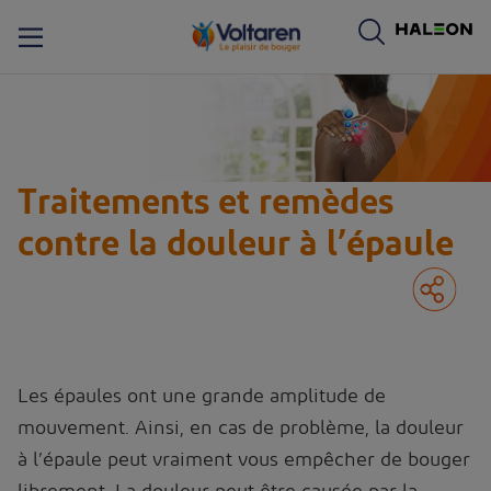
ogo de Voltaren. En cliquant sur le logo de Voltaren, vous serez dirigé vers la page d’accueil de Voltaren.
Traitements et remèdes
contre la douleur à l’épaule
Les épaules ont une grande amplitude de
mouvement. Ainsi, en cas de problème, la douleur
à l’épaule peut vraiment vous empêcher de bouger